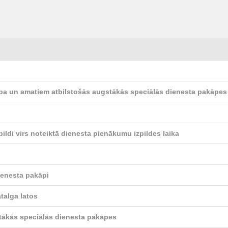
ība un amatiem atbilstošās augstākās speciālās dienesta pakāpes
ildi virs noteiktā dienesta pienākumu izpildes laika
ienesta pakāpi
alga latos
tākās speciālās dienesta pakāpes