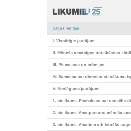
Satura rādītājs
I. Vispārīgie jautājumi
II. Mēneša amatalgas noteikšanas kārt
III. Piemaksas un prēmijas
IV. Samaksa par dienesta pienākumu izp
V. Noslēguma jautājumi
1. pielikums.
Piemaksas par speciālo d
2. pielikums.
Amatpersonu mēneša amat
3. pielikums.
Amatiem atbilstošās augs