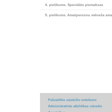
4. pielikums.
Speciālās piemaksas
5. pielikums.
Amatpersonu mēneša amat
Pašvaldību saistošie noteikumi
Administratīvās atbildības ceļvedis