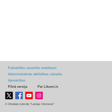
Pašvaldību saistošie noteikumi
Administratīvās atbildības ceļvedis
Apmācības
Pilnā versija
Par Likumi.lv
© Oficiālais izdevējs "Latvijas Vēstnesis"