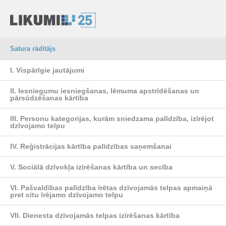
Satura rādītājs
I. Vispārīgie jautājumi
II. Iesniegumu iesniegšanas, lēmuma apstrīdēšanas un
pārsūdzēšanas kārtība
III. Personu kategorijas, kurām sniedzama palīdzība, izīrējot
dzīvojamo telpu
IV. Reģistrācijas kārtība palīdzības saņemšanai
V. Sociālā dzīvokļa izīrēšanas kārtība un secība
VI. Pašvaldības palīdzība īrētas dzīvojamās telpas apmaiņā
pret citu īrējamo dzīvojamo telpu
VII. Dienesta dzīvojamās telpas izīrēšanas kārtība