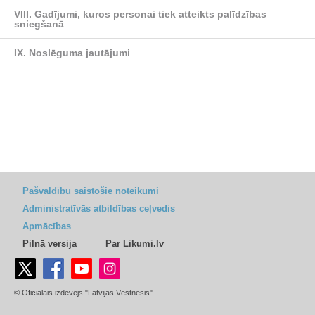
VIII. Gadījumi, kuros personai tiek atteikts palīdzības
sniegšanā
IX. Noslēguma jautājumi
Pašvaldību saistošie noteikumi
Administratīvās atbildības ceļvedis
Apmācības
Pilnā versija
Par Likumi.lv
© Oficiālais izdevējs "Latvijas Vēstnesis"