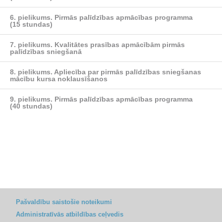
6. pielikums.
Pirmās palīdzības apmācības programma
(15 stundas)
7. pielikums.
Kvalitātes prasības apmācībām pirmās
palīdzības sniegšanā
8. pielikums.
Apliecība par pirmās palīdzības sniegšanas
mācību kursa noklausīšanos
9. pielikums.
Pirmās palīdzības apmācības programma
(40 stundas)
Pašvaldību saistošie noteikumi
Administratīvās atbildības ceļvedis