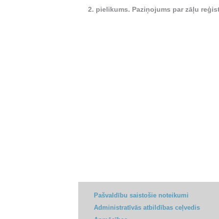
2. pielikums.
Paziņojums par zāļu reģist
Pašvaldību saistošie noteikumi
Administratīvās atbildības ceļvedis