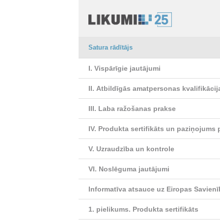
Satura rādītājs
I. Vispārīgie jautājumi
II. Atbildīgās amatpersonas kvalifikāci
III. Laba ražošanas prakse
IV. Produkta sertifikāts un paziņojums p
V. Uzraudzība un kontrole
VI. Noslēguma jautājumi
Informatīva atsauce uz Eiropas Savienī
1. pielikums.
Produkta sertifikāts