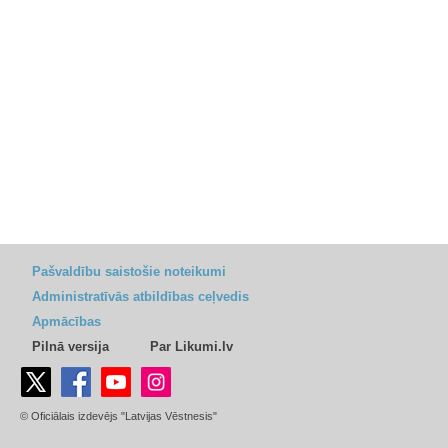
Pašvaldību saistošie noteikumi
Administratīvās atbildības ceļvedis
Apmācības
Pilnā versija
Par Likumi.lv
© Oficiālais izdevējs "Latvijas Vēstnesis"