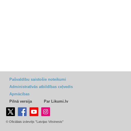
Pašvaldību saistošie noteikumi
Administratīvās atbildības ceļvedis
Apmācības
Pilnā versija
Par Likumi.lv
© Oficiālais izdevējs "Latvijas Vēstnesis"