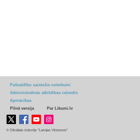
Pašvaldību saistošie noteikumi
Administratīvās atbildības ceļvedis
Apmācības
Pilnā versija
Par Likumi.lv
© Oficiālais izdevējs "Latvijas Vēstnesis"