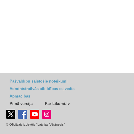
Pašvaldību saistošie noteikumi
Administratīvās atbildības ceļvedis
Apmācības
Pilnā versija
Par Likumi.lv
© Oficiālais izdevējs "Latvijas Vēstnesis"