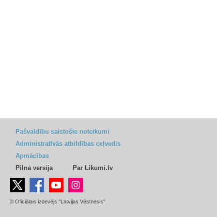
Pašvaldību saistošie noteikumi
Administratīvās atbildības ceļvedis
Apmācības
Pilnā versija
Par Likumi.lv
© Oficiālais izdevējs "Latvijas Vēstnesis"