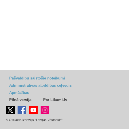
Pašvaldību saistošie noteikumi
Administratīvās atbildības ceļvedis
Apmācības
Pilnā versija
Par Likumi.lv
© Oficiālais izdevējs "Latvijas Vēstnesis"