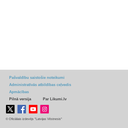
Pašvaldību saistošie noteikumi
Administratīvās atbildības ceļvedis
Apmācības
Pilnā versija
Par Likumi.lv
© Oficiālais izdevējs "Latvijas Vēstnesis"