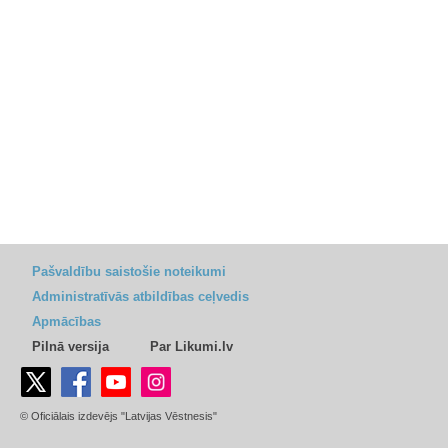
Pašvaldību saistošie noteikumi
Administratīvās atbildības ceļvedis
Apmācības
Pilnā versija
Par Likumi.lv
© Oficiālais izdevējs "Latvijas Vēstnesis"