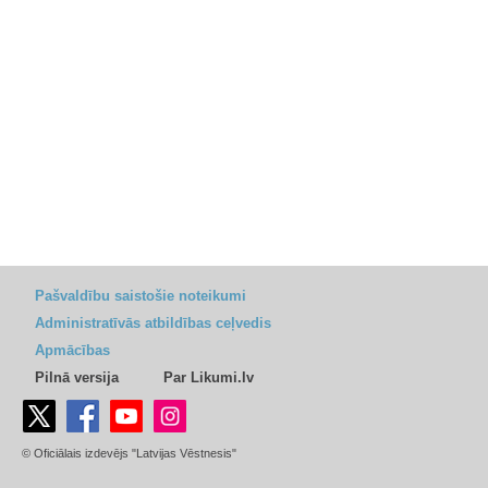
Pašvaldību saistošie noteikumi
Administratīvās atbildības ceļvedis
Apmācības
Pilnā versija
Par Likumi.lv
© Oficiālais izdevējs "Latvijas Vēstnesis"