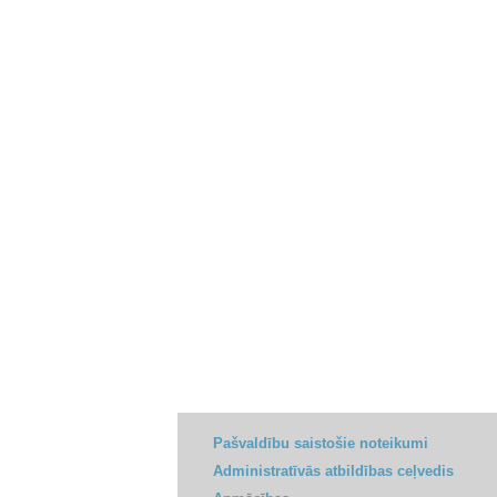
Pašvaldību saistošie noteikumi
Administratīvās atbildības ceļvedis