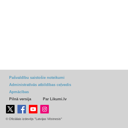
Pašvaldību saistošie noteikumi
Administratīvās atbildības ceļvedis
Apmācības
Pilnā versija
Par Likumi.lv
© Oficiālais izdevējs "Latvijas Vēstnesis"