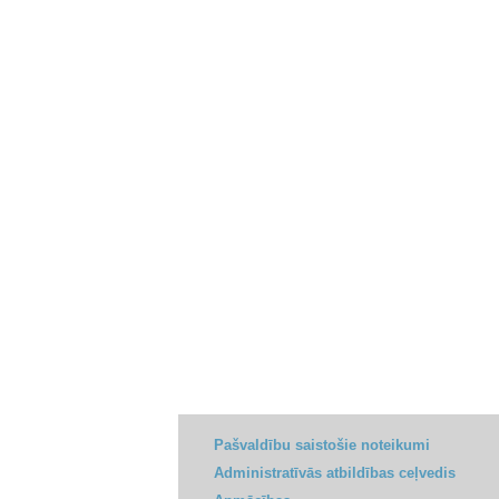
Pašvaldību saistošie noteikumi
Administratīvās atbildības ceļvedis