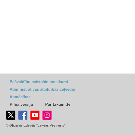
Pašvaldību saistošie noteikumi
Administratīvās atbildības ceļvedis
Apmācības
Pilnā versija
Par Likumi.lv
© Oficiālais izdevējs "Latvijas Vēstnesis"