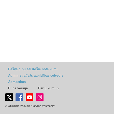
Pašvaldību saistošie noteikumi
Administratīvās atbildības ceļvedis
Apmācības
Pilnā versija
Par Likumi.lv
© Oficiālais izdevējs "Latvijas Vēstnesis"