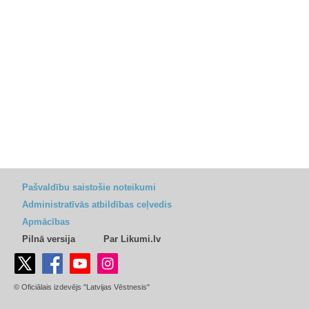
Pašvaldību saistošie noteikumi
Administratīvās atbildības ceļvedis
Apmācības
Pilnā versija
Par Likumi.lv
© Oficiālais izdevējs "Latvijas Vēstnesis"