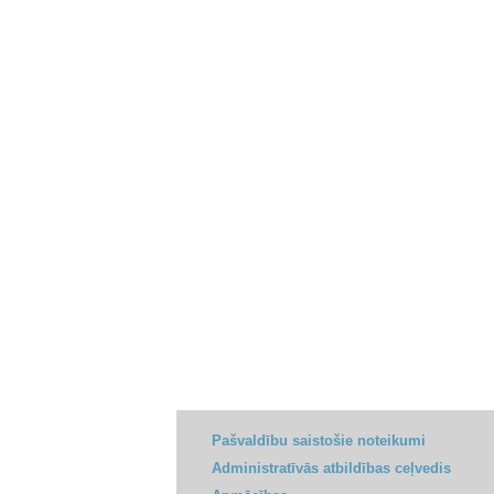
Pašvaldību saistošie noteikumi
Administratīvās atbildības ceļvedis