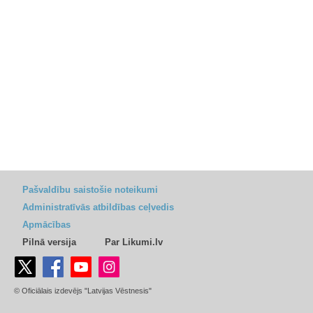
Pašvaldību saistošie noteikumi
Administratīvās atbildības ceļvedis
Apmācības
Pilnā versija
Par Likumi.lv
© Oficiālais izdevējs "Latvijas Vēstnesis"