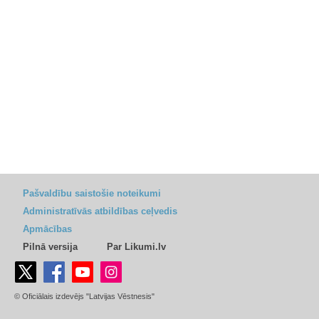
Pašvaldību saistošie noteikumi
Administratīvās atbildības ceļvedis
Apmācības
Pilnā versija
Par Likumi.lv
© Oficiālais izdevējs "Latvijas Vēstnesis"