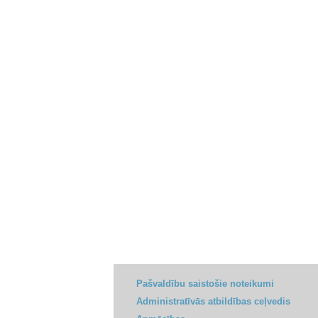
Pašvaldību saistošie noteikumi
Administratīvās atbildības ceļvedis