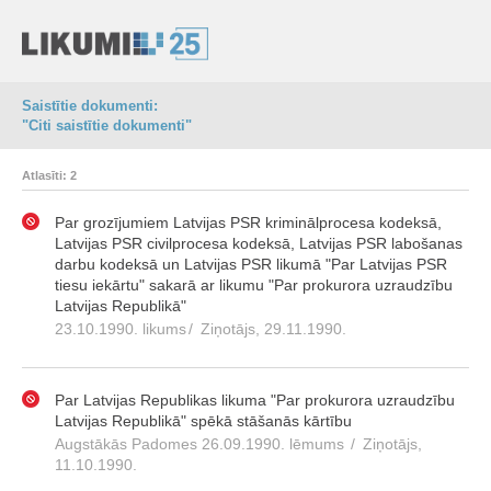
Saistītie dokumenti:
"Citi saistītie dokumenti"
Atlasīti: 2
Par grozījumiem Latvijas PSR kriminālprocesa kodeksā,
Latvijas PSR civilprocesa kodeksā, Latvijas PSR labošanas
darbu kodeksā un Latvijas PSR likumā "Par Latvijas PSR
tiesu iekārtu" sakarā ar likumu "Par prokurora uzraudzību
Latvijas Republikā"
23.10.1990. likums
/
Ziņotājs, 29.11.1990.
Par Latvijas Republikas likuma "Par prokurora uzraudzību
Latvijas Republikā" spēkā stāšanās kārtību
Augstākās Padomes 26.09.1990. lēmums
/
Ziņotājs,
11.10.1990.