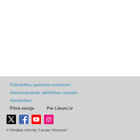
Pašvaldību saistošie noteikumi
Administratīvās atbildības ceļvedis
Apmācības
Pilnā versija
Par Likumi.lv
© Oficiālais izdevējs "Latvijas Vēstnesis"