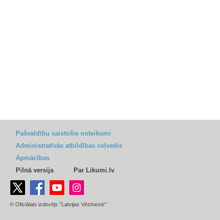
Pašvaldību saistošie noteikumi
Administratīvās atbildības ceļvedis
Apmācības
Pilnā versija
Par Likumi.lv
© Oficiālais izdevējs "Latvijas Vēstnesis"