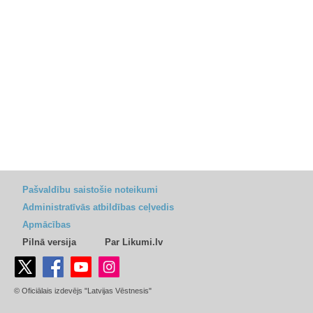
Pašvaldību saistošie noteikumi
Administratīvās atbildības ceļvedis
Apmācības
Pilnā versija
Par Likumi.lv
© Oficiālais izdevējs "Latvijas Vēstnesis"