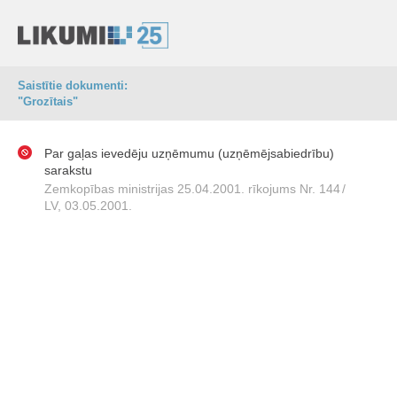
Saistītie dokumenti:
"Grozītais"
Par gaļas ievedēju uzņēmumu (uzņēmējsabiedrību)
sarakstu
Zemkopības ministrijas 25.04.2001. rīkojums Nr. 144
/
LV, 03.05.2001.