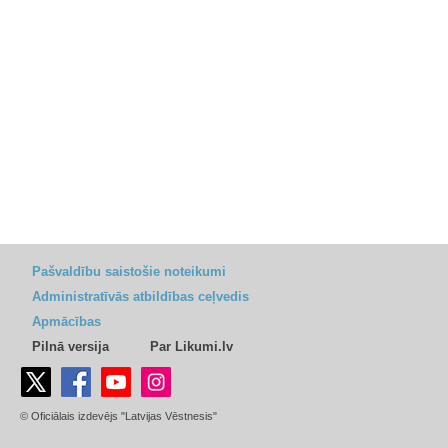
Pašvaldību saistošie noteikumi
Administratīvās atbildības ceļvedis
Apmācības
Pilnā versija
Par Likumi.lv
© Oficiālais izdevējs "Latvijas Vēstnesis"