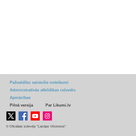
Pašvaldību saistošie noteikumi
Administratīvās atbildības ceļvedis
Apmācības
Pilnā versija
Par Likumi.lv
© Oficiālais izdevējs "Latvijas Vēstnesis"