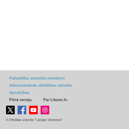
Pašvaldību saistošie noteikumi
Administratīvās atbildības ceļvedis
Apmācības
Pilnā versija
Par Likumi.lv
© Oficiālais izdevējs "Latvijas Vēstnesis"