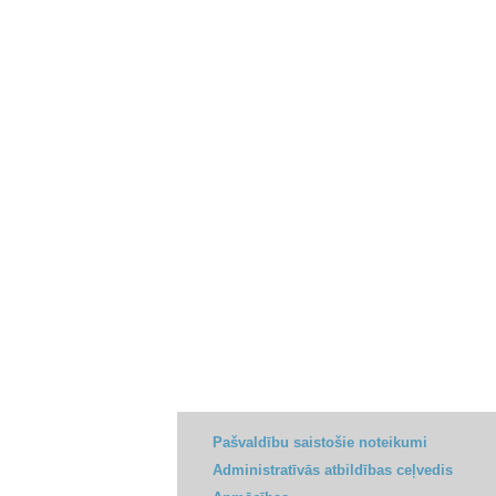
Pašvaldību saistošie noteikumi
Administratīvās atbildības ceļvedis