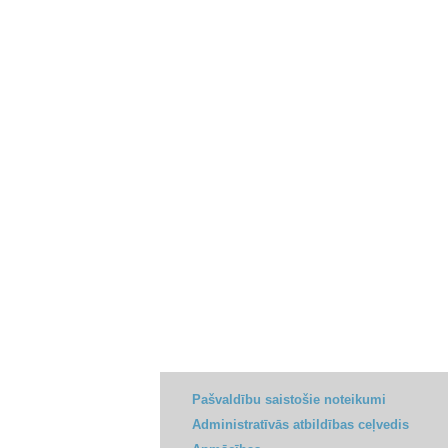
Pašvaldību saistošie noteikumi
Administratīvās atbildības ceļvedis