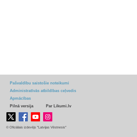
Pašvaldību saistošie noteikumi
Administratīvās atbildības ceļvedis
Apmācības
Pilnā versija
Par Likumi.lv
© Oficiālais izdevējs "Latvijas Vēstnesis"