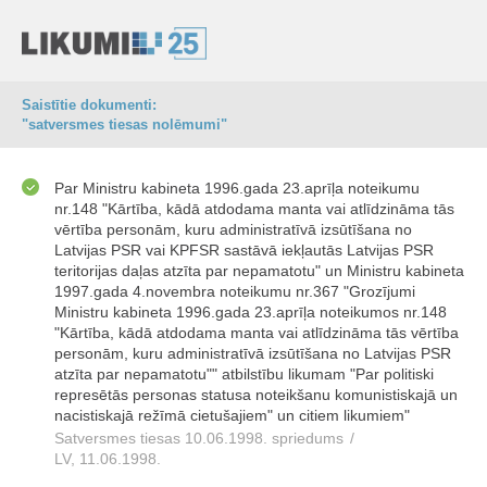
Saistītie dokumenti:
"satversmes tiesas nolēmumi"
Par Ministru kabineta 1996.gada 23.aprīļa noteikumu
nr.148 "Kārtība, kādā atdodama manta vai atlīdzināma tās
vērtība personām, kuru administratīvā izsūtīšana no
Latvijas PSR vai KPFSR sastāvā iekļautās Latvijas PSR
teritorijas daļas atzīta par nepamatotu" un Ministru kabineta
1997.gada 4.novembra noteikumu nr.367 "Grozījumi
Ministru kabineta 1996.gada 23.aprīļa noteikumos nr.148
"Kārtība, kādā atdodama manta vai atlīdzināma tās vērtība
personām, kuru administratīvā izsūtīšana no Latvijas PSR
atzīta par nepamatotu"" atbilstību likumam "Par politiski
represētās personas statusa noteikšanu komunistiskajā un
nacistiskajā režīmā cietušajiem" un citiem likumiem"
Satversmes tiesas 10.06.1998. spriedums
/
LV, 11.06.1998.