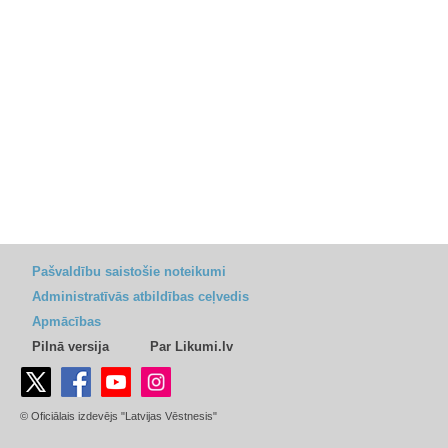
Pašvaldību saistošie noteikumi
Administratīvās atbildības ceļvedis
Apmācības
Pilnā versija
Par Likumi.lv
© Oficiālais izdevējs "Latvijas Vēstnesis"