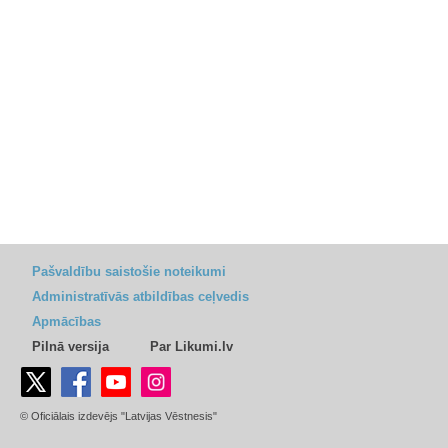
Pašvaldību saistošie noteikumi
Administratīvās atbildības ceļvedis
Apmācības
Pilnā versija
Par Likumi.lv
© Oficiālais izdevējs "Latvijas Vēstnesis"