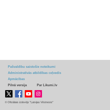
Pašvaldību saistošie noteikumi
Administratīvās atbildības ceļvedis
Apmācības
Pilnā versija
Par Likumi.lv
© Oficiālais izdevējs "Latvijas Vēstnesis"