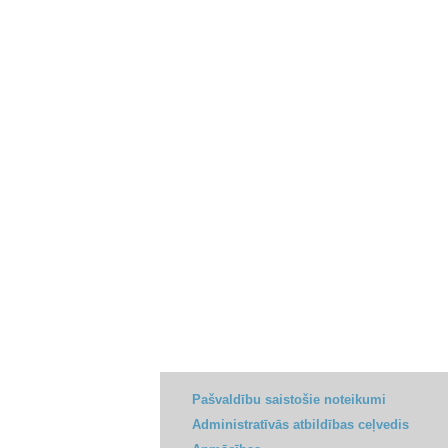
Pašvaldību saistošie noteikumi
Administratīvās atbildības ceļvedis