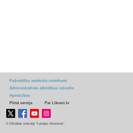
Pašvaldību saistošie noteikumi
Administratīvās atbildības ceļvedis
Apmācības
Pilnā versija
Par Likumi.lv
© Oficiālais izdevējs "Latvijas Vēstnesis"