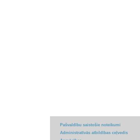
Pašvaldību saistošie noteikumi
Administratīvās atbildības ceļvedis