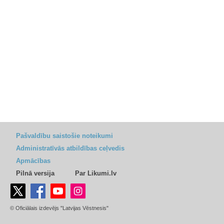
Pašvaldību saistošie noteikumi
Administratīvās atbildības ceļvedis
Apmācības
Pilnā versija
Par Likumi.lv
© Oficiālais izdevējs "Latvijas Vēstnesis"