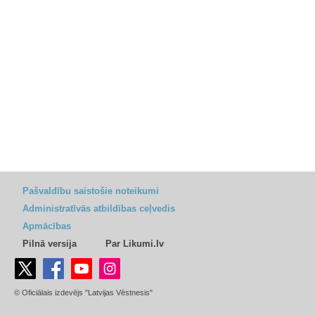
Pašvaldību saistošie noteikumi
Administratīvās atbildības ceļvedis
Apmācības
Pilnā versija
Par Likumi.lv
© Oficiālais izdevējs "Latvijas Vēstnesis"