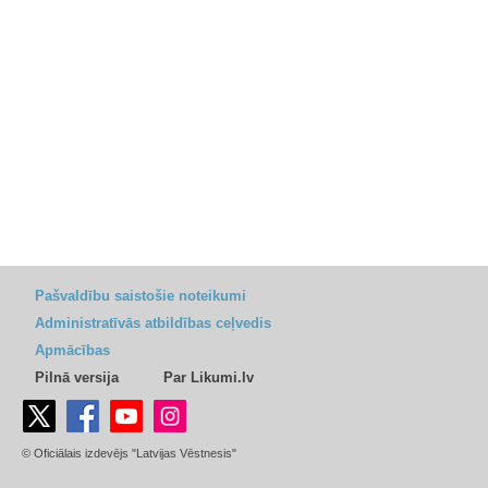
Pašvaldību saistošie noteikumi
Administratīvās atbildības ceļvedis
Apmācības
Pilnā versija
Par Likumi.lv
© Oficiālais izdevējs "Latvijas Vēstnesis"