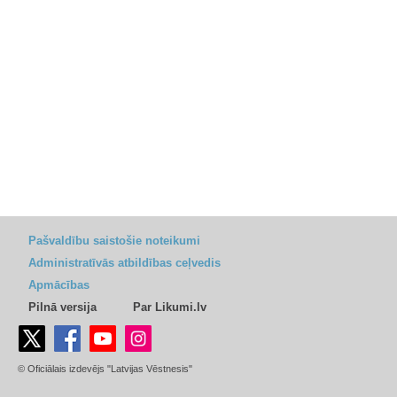
Pašvaldību saistošie noteikumi
Administratīvās atbildības ceļvedis
Apmācības
Pilnā versija
Par Likumi.lv
© Oficiālais izdevējs "Latvijas Vēstnesis"