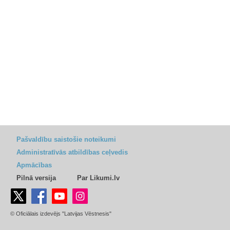
Pašvaldību saistošie noteikumi
Administratīvās atbildības ceļvedis
Apmācības
Pilnā versija
Par Likumi.lv
© Oficiālais izdevējs "Latvijas Vēstnesis"