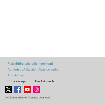
Pašvaldību saistošie noteikumi
Administratīvās atbildības ceļvedis
Apmācības
Pilnā versija
Par Likumi.lv
© Oficiālais izdevējs "Latvijas Vēstnesis"