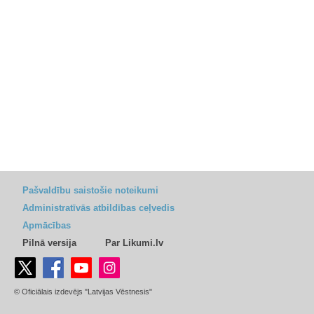
Pašvaldību saistošie noteikumi
Administratīvās atbildības ceļvedis
Apmācības
Pilnā versija
Par Likumi.lv
© Oficiālais izdevējs "Latvijas Vēstnesis"