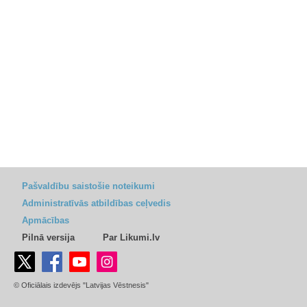
Pašvaldību saistošie noteikumi
Administratīvās atbildības ceļvedis
Apmācības
Pilnā versija
Par Likumi.lv
© Oficiālais izdevējs "Latvijas Vēstnesis"