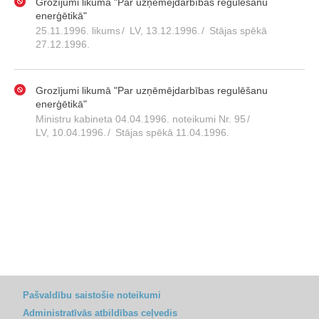
Grozījumi likumā "Par uzņēmējdarbības regulēšanu
enerģētikā"
25.11.1996. likums
/
LV, 13.12.1996.
/
Stājas spēkā
27.12.1996.
Grozījumi likumā "Par uzņēmējdarbības regulēšanu
enerģētikā"
Ministru kabineta 04.04.1996. noteikumi Nr. 95
/
LV, 10.04.1996.
/
Stājas spēkā 11.04.1996.
Pašvaldību saistošie noteikumi
Administratīvās atbildības ceļvedis