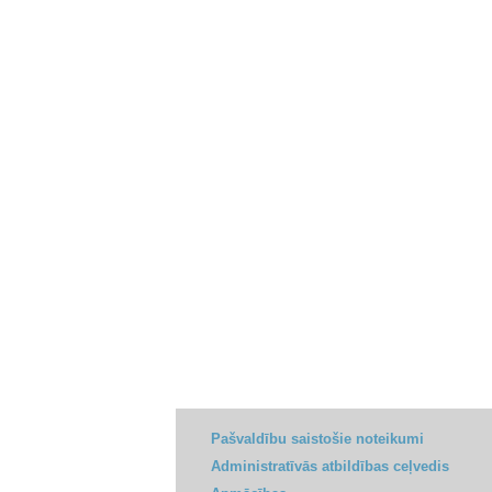
Pašvaldību saistošie noteikumi
Administratīvās atbildības ceļvedis