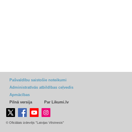
Pašvaldību saistošie noteikumi
Administratīvās atbildības ceļvedis
Apmācības
Pilnā versija
Par Likumi.lv
© Oficiālais izdevējs "Latvijas Vēstnesis"